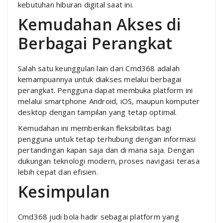
kebutuhan hiburan digital saat ini.
Kemudahan Akses di
Berbagai Perangkat
Salah satu keunggulan lain dari Cmd368 adalah
kemampuannya untuk diakses melalui berbagai
perangkat. Pengguna dapat membuka platform ini
melalui smartphone Android, iOS, maupun komputer
desktop dengan tampilan yang tetap optimal.
Kemudahan ini memberikan fleksibilitas bagi
pengguna untuk tetap terhubung dengan informasi
pertandingan kapan saja dan di mana saja. Dengan
dukungan teknologi modern, proses navigasi terasa
lebih cepat dan efisien.
Kesimpulan
Cmd368 judi bola hadir sebagai platform yang