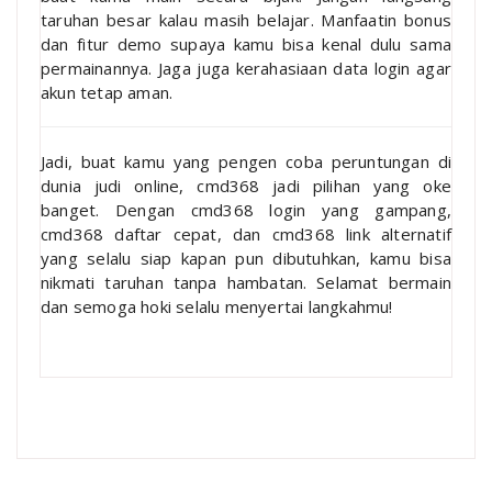
taruhan besar kalau masih belajar. Manfaatin bonus
dan fitur demo supaya kamu bisa kenal dulu sama
permainannya. Jaga juga kerahasiaan data login agar
akun tetap aman.
Jadi, buat kamu yang pengen coba peruntungan di
dunia judi online, cmd368 jadi pilihan yang oke
banget. Dengan cmd368 login yang gampang,
cmd368 daftar cepat, dan cmd368 link alternatif
yang selalu siap kapan pun dibutuhkan, kamu bisa
nikmati taruhan tanpa hambatan. Selamat bermain
dan semoga hoki selalu menyertai langkahmu!