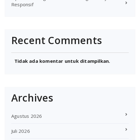
Responsif
Recent Comments
Tidak ada komentar untuk ditampilkan.
Archives
Agustus 2026
Juli 2026