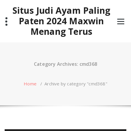
Skip
Situs Judi Ayam Paling
to
content
Paten 2024 Maxwin
Menang Terus
Category Archives: cmd368
Home
/
Archive by category "cmd368"