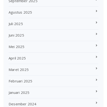
September 2025
Agustus 2025
Juli 2025
Juni 2025
Mei 2025
April 2025
Maret 2025
Februari 2025
Januari 2025
Desember 2024