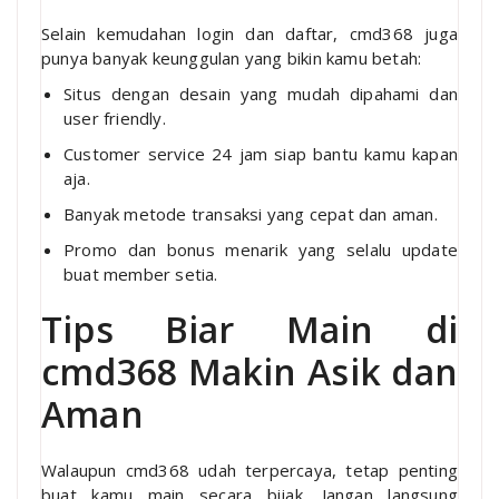
Selain kemudahan login dan daftar, cmd368 juga
punya banyak keunggulan yang bikin kamu betah:
Situs dengan desain yang mudah dipahami dan
user friendly.
Customer service 24 jam siap bantu kamu kapan
aja.
Banyak metode transaksi yang cepat dan aman.
Promo dan bonus menarik yang selalu update
buat member setia.
Tips Biar Main di
cmd368 Makin Asik dan
Aman
Walaupun cmd368 udah terpercaya, tetap penting
buat kamu main secara bijak. Jangan langsung