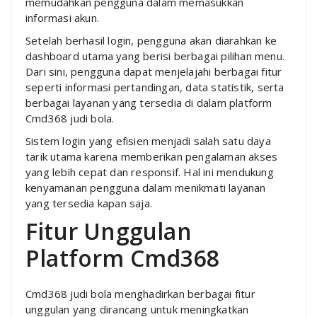
memudahkan pengguna dalam memasukkan
informasi akun.
Setelah berhasil login, pengguna akan diarahkan ke
dashboard utama yang berisi berbagai pilihan menu.
Dari sini, pengguna dapat menjelajahi berbagai fitur
seperti informasi pertandingan, data statistik, serta
berbagai layanan yang tersedia di dalam platform
Cmd368 judi bola.
Sistem login yang efisien menjadi salah satu daya
tarik utama karena memberikan pengalaman akses
yang lebih cepat dan responsif. Hal ini mendukung
kenyamanan pengguna dalam menikmati layanan
yang tersedia kapan saja.
Fitur Unggulan
Platform Cmd368
Cmd368 judi bola menghadirkan berbagai fitur
unggulan yang dirancang untuk meningkatkan