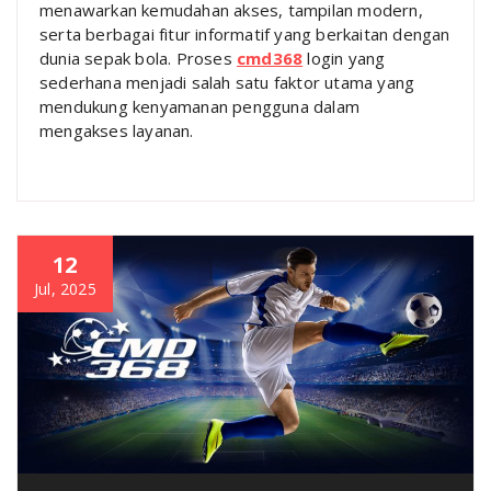
menawarkan kemudahan akses, tampilan modern,
serta berbagai fitur informatif yang berkaitan dengan
dunia sepak bola. Proses
cmd368
login yang
sederhana menjadi salah satu faktor utama yang
mendukung kenyamanan pengguna dalam
mengakses layanan.
12
Jul, 2025