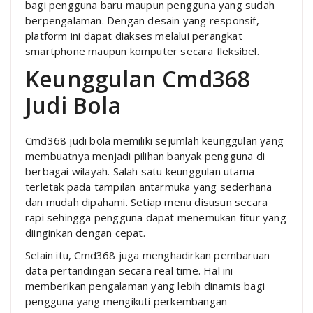
bagi pengguna baru maupun pengguna yang sudah
berpengalaman. Dengan desain yang responsif,
platform ini dapat diakses melalui perangkat
smartphone maupun komputer secara fleksibel.
Keunggulan Cmd368
Judi Bola
Cmd368 judi bola memiliki sejumlah keunggulan yang
membuatnya menjadi pilihan banyak pengguna di
berbagai wilayah. Salah satu keunggulan utama
terletak pada tampilan antarmuka yang sederhana
dan mudah dipahami. Setiap menu disusun secara
rapi sehingga pengguna dapat menemukan fitur yang
diinginkan dengan cepat.
Selain itu, Cmd368 juga menghadirkan pembaruan
data pertandingan secara real time. Hal ini
memberikan pengalaman yang lebih dinamis bagi
pengguna yang mengikuti perkembangan