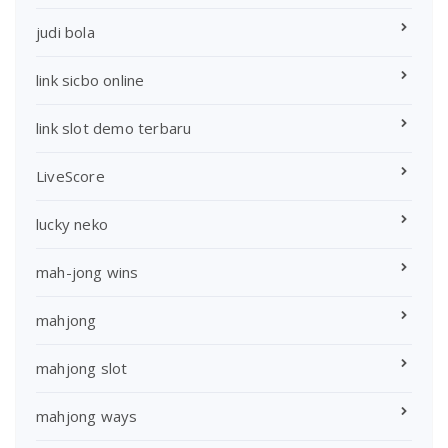
judi bola
link sicbo online
link slot demo terbaru
LiveScore
lucky neko
mah-jong wins
mahjong
mahjong slot
mahjong ways