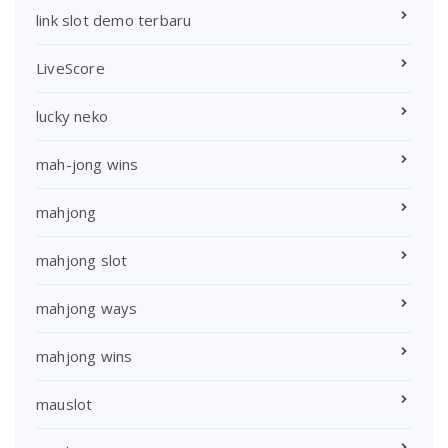
link slot demo terbaru
LiveScore
lucky neko
mah-jong wins
mahjong
mahjong slot
mahjong ways
mahjong wins
mauslot