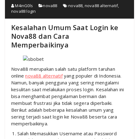
M4inG0ls
nova88
nova88
,
nova88 alternatif
,
nova88 login
Kesalahan Umum Saat Login ke
Nova88 dan Cara
Memperbaikinya
Nova88 merupakan salah satu platform taruhan
online
nova88 alternatif
yang populer di Indonesia.
Namun, banyak pengguna yang sering mengalami
kesulitan saat melakukan proses login. Kesalahan ini
bisa menghambat pengalaman bermain dan
membuat frustrasi jika tidak segera diperbaiki.
Berikut adalah beberapa kesalahan umum yang
sering terjadi saat login ke Nova88 beserta cara
memperbaikinya.
Salah Memasukkan Username atau Password