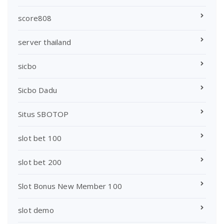
score808
server thailand
sicbo
Sicbo Dadu
Situs SBOTOP
slot bet 100
slot bet 200
Slot Bonus New Member 100
slot demo