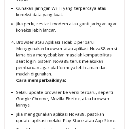
Gunakan jaringan Wi-Fi yang terpercaya atau
koneksi data yang kuat.
Jika perlu, restart modem atau ganti jaringan agar
koneksi lebih lancar.
Browser atau Aplikasi Tidak Diperbarui
Menggunakan browser atau aplikasi Nova88 versi
lama bisa menyebabkan masalah kompatibilitas
saat login. Sistem Nova88 terus melakukan
pembaruan agar platformnya lebih aman dan
mudah digunakan.
Cara memperbaikinya:
Selalu update browser ke versi terbaru, seperti
Google Chrome, Mozilla Firefox, atau browser
lainnya.
Jika menggunakan aplikasi Nova88, pastikan
update aplikasi melalui Play Store atau App Store.