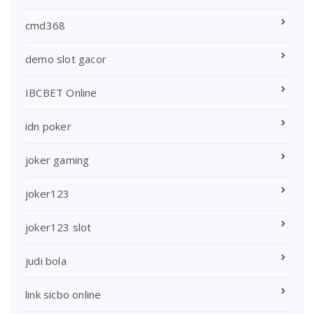
cmd368
demo slot gacor
IBCBET Online
idn poker
joker gaming
joker123
joker123 slot
judi bola
link sicbo online