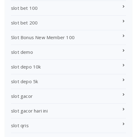
slot bet 100
slot bet 200
Slot Bonus New Member 100
slot demo
slot depo 10k
slot depo 5k
slot gacor
slot gacor hari ini
slot qris