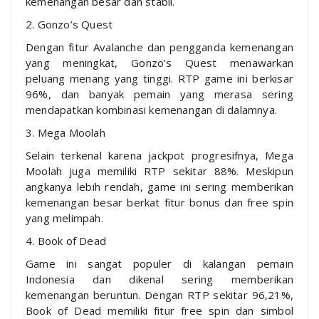
kemenangan besar dan stabil.
2. Gonzo’s Quest
Dengan fitur Avalanche dan pengganda kemenangan
yang meningkat, Gonzo’s Quest menawarkan
peluang menang yang tinggi. RTP game ini berkisar
96%, dan banyak pemain yang merasa sering
mendapatkan kombinasi kemenangan di dalamnya.
3. Mega Moolah
Selain terkenal karena jackpot progresifnya, Mega
Moolah juga memiliki RTP sekitar 88%. Meskipun
angkanya lebih rendah, game ini sering memberikan
kemenangan besar berkat fitur bonus dan free spin
yang melimpah.
4. Book of Dead
Game ini sangat populer di kalangan pemain
Indonesia dan dikenal sering memberikan
kemenangan beruntun. Dengan RTP sekitar 96,21%,
Book of Dead memiliki fitur free spin dan simbol