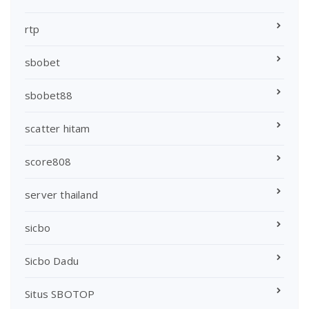
rtp
sbobet
sbobet88
scatter hitam
score808
server thailand
sicbo
Sicbo Dadu
Situs SBOTOP