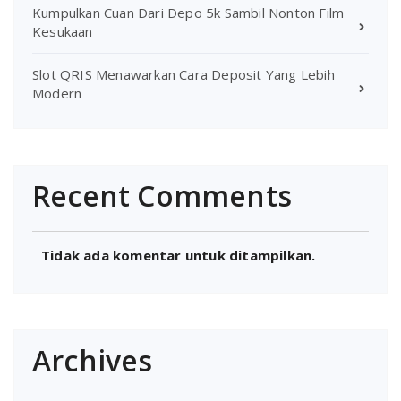
Kumpulkan Cuan Dari Depo 5k Sambil Nonton Film
Kesukaan
Slot QRIS Menawarkan Cara Deposit Yang Lebih
Modern
Recent Comments
Tidak ada komentar untuk ditampilkan.
Archives