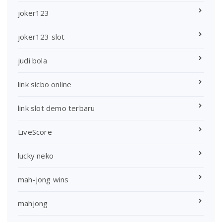
joker123
joker123 slot
judi bola
link sicbo online
link slot demo terbaru
LiveScore
lucky neko
mah-jong wins
mahjong