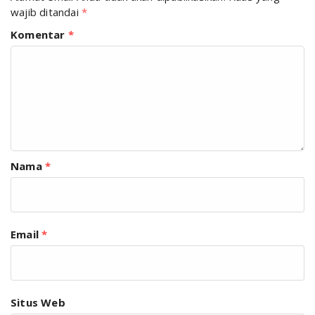
wajib ditandai
*
Komentar
*
Nama
*
Email
*
Situs Web