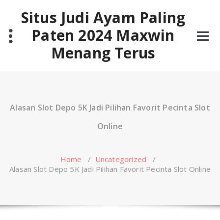
Skip
Situs Judi Ayam Paling
to
content
Paten 2024 Maxwin
Menang Terus
Alasan Slot Depo 5K Jadi Pilihan Favorit Pecinta Slot
Online
Home
/
Uncategorized
/
Alasan Slot Depo 5K Jadi Pilihan Favorit Pecinta Slot Online