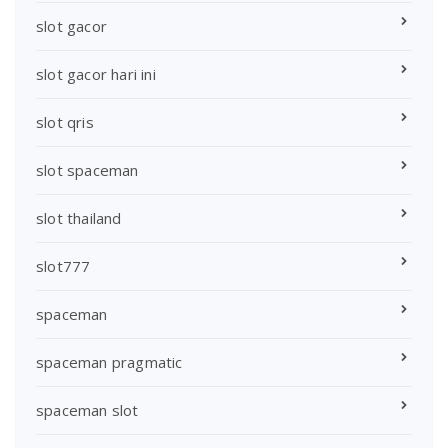
slot gacor
slot gacor hari ini
slot qris
slot spaceman
slot thailand
slot777
spaceman
spaceman pragmatic
spaceman slot