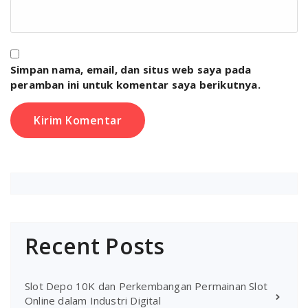
Simpan nama, email, dan situs web saya pada
peramban ini untuk komentar saya berikutnya.
Recent Posts
Slot Depo 10K dan Perkembangan Permainan Slot
Online dalam Industri Digital