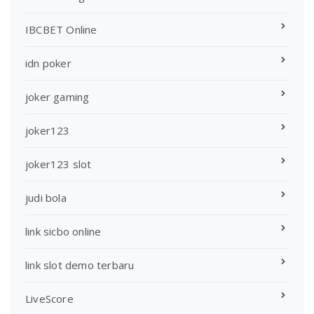
IBCBET Online
idn poker
joker gaming
joker123
joker123 slot
judi bola
link sicbo online
link slot demo terbaru
LiveScore