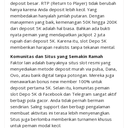
deposit besar. RTP (Return to Player) tidak berubah
hanya karena Anda deposit lebih kecil. Yang
membedakan hanyalah jumlah putaran. Dengan
manajemen yang baik, kemenangan 50K hingga 200K
dari deposit 5K adalah hal biasa. Bahkan ada bukti
nyata pemain yang mendapatkan jackpot 2 juta
rupiah dari deposit 5K. Karena itu, slot Depo 5K
memberikan harapan realistis tanpa tekanan mental.
Komunitas dan Situs yang Semakin Ramah
Faktor lain adalah banyaknya situs slot resmi yang
menyediakan metode deposit murah via pulsa, Dana,
Ovo, atau bank digital tanpa potongan. Mereka juga
menawarkan bonus new member 100% untuk
deposit pertama 5K. Selain itu, komunitas pemain
slot Depo 5K di Facebook dan Telegram sangat aktif
berbagi pola gacor. Anda tidak pernah bermain
sendirian. Saling support dan berbagi pengalaman
membuat aktivitas ini terasa lebih menyenangkan.
Situs juga berlomba memberikan turnamen khusus
untuk pemain modal kecil.