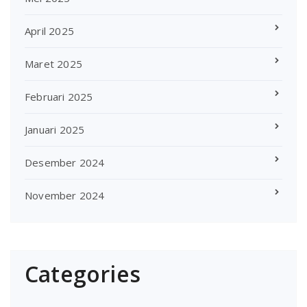
April 2025
Maret 2025
Februari 2025
Januari 2025
Desember 2024
November 2024
Categories