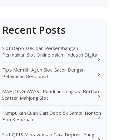
Recent Posts
Slot Depo 10K dan Perkembangan
Permainan Slot Online dalam Industri Digital
Tips Memilih Agen Slot Gacor Dengan
Pelayanan Responsif
MAHJONG WAYS : Panduan Lengkap Berburu
Scatter Mahjong Slot
Kumpulkan Cuan Dari Depo 5k Sambil Nonton
Film Kesukaan
Slot QRIS Menawarkan Cara Deposit Yang