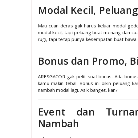
Modal Kecil, Peluan
Mau cuan deras gak harus keluar modal ged
modal kecil, tapi peluang buat menang dan cua
rugi, tapi tetap punya kesempatan buat bawa 
Bonus dan Promo, B
ARESGACOR gak pelit soal bonus. Ada bonus d
kamu makin tebal. Bonus ini bikin peluang k
nambah modal lagi. Asik banget, kan?
Event dan Turna
Nambah