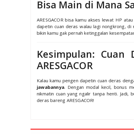
Bisa Main di Mana Sa
ARESGACOR bisa kamu akses lewat HP atau P
dapetin cuan deras walau lagi nongkrong, di ru
bikin kamu gak pernah ketinggalan kesempata
Kesimpulan: Cuan 
ARESGACOR
Kalau kamu pengen dapetin cuan deras deng
jawabannya
. Dengan modal kecil, bonus m
nikmatin cuan yang ngalir tanpa henti. Jadi,
deras bareng ARESGACOR!