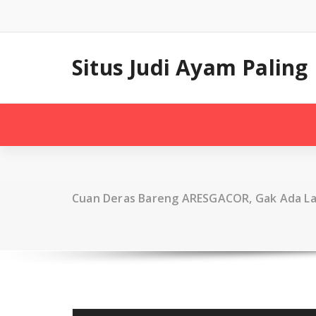
Skip
to
content
Situs Judi Ayam Palin
Cuan Deras Bareng ARESGACOR, Gak Ada L