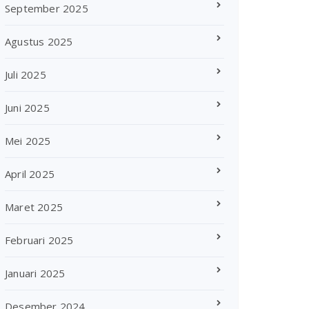
September 2025
Agustus 2025
Juli 2025
Juni 2025
Mei 2025
April 2025
Maret 2025
Februari 2025
Januari 2025
Desember 2024