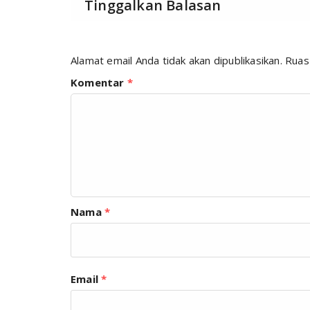
Tinggalkan Balasan
Alamat email Anda tidak akan dipublikasikan.
Ruas
Komentar
*
Nama
*
Email
*