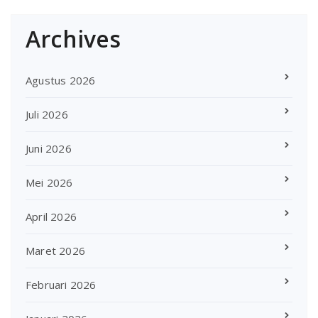
Archives
Agustus 2026
Juli 2026
Juni 2026
Mei 2026
April 2026
Maret 2026
Februari 2026