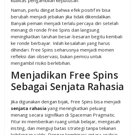
kualitas pengambilan keputusan.
Namun, perlu diingat bahwa efek positif ini bisa
berubah menjadi jebakan jika tidak dikendalikan.
Banyak pemain menjadi terlalu percaya diri setelah
menang di ronde Free Spins dan langsung
meningkatkan taruhan besar-besaran begitu kembali
ke ronde berbayar. Inilah kesalahan yang harus
dihindari. Free Spins seharusnya menjadi momen
refleksi dan observasi, bukan pemicu untuk
mengambil risiko berlebihan.
Menjadikan Free Spins
Sebagai Senjata Rahasia
Jika digunakan dengan bijak, Free Spins bisa menjadi
senjata rahasia
yang meningkatkan peluang
menang secara signifikan di Spaceman Pragmatic.
Fitur ini memberikan ruang untuk belajar, mengasah
insting, dan menguji batas strategi tanpa tekanan
kehilangan saldo. Dengan kombinasi antara analisis