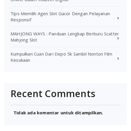
Tips Memilih Agen Slot Gacor Dengan Pelayanan
Responsif
MAHJONG WAYS : Panduan Lengkap Berburu Scatter
Mahjong Slot
Kumpulkan Cuan Dari Depo 5k Sambil Nonton Film
Kesukaan
Recent Comments
Tidak ada komentar untuk ditampilkan.