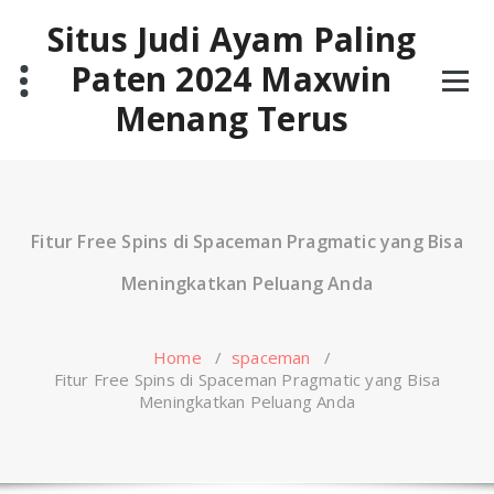
Skip
Situs Judi Ayam Paling
to
content
Paten 2024 Maxwin
Menang Terus
Fitur Free Spins di Spaceman Pragmatic yang Bisa
Meningkatkan Peluang Anda
Home
/
spaceman
/
Fitur Free Spins di Spaceman Pragmatic yang Bisa
Meningkatkan Peluang Anda