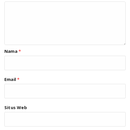
Nama
*
Email
*
Situs Web