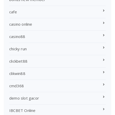
cafe
casino online
casino88
chicky run
clickbet88
clikwin88
cmd368
demo slot gacor
IBCBET Online