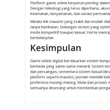
Platform game online berperan penting dalam
Dengan teknologi yang terus diperbarui, aks
Keamanan, kenyamanan, dan variasi permainan 
Melalui link mauslot yang stabil dan mudah d
tanpa hambatan. Dukungan sistem yang optima
mode kompetitif maupun kasual. Hal ini menci
berkelanjutan.
Kesimpulan
Game online digital berdasarkan sistem komp
berbeda yang sama-sama menarik. Sistem kom
dan persaingan, sementara sistem kasual ideal
platform seperti mauslot, pemain memiliki k
preferensi masing-masing. Mulai dari proses 
semuanya dirancang untuk memberikan penga