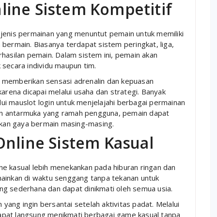
ine Sistem Kompetitif
 jenis permainan yang menuntut pemain untuk memiliki
bermain. Biasanya terdapat sistem peringkat, liga,
rhasilan pemain. Dalam sistem ini, pemain akan
 secara individu maupun tim.
 memberikan sensasi adrenalin dan kepuasan
karena dicapai melalui usaha dan strategi. Banyak
i mauslot login untuk menjelajahi berbagai permainan
an antarmuka yang ramah pengguna, pemain dapat
kan gaya bermain masing-masing.
Online Sistem Kasual
ne kasual lebih menekankan pada hiburan ringan dan
mainkan di waktu senggang tanpa tekanan untuk
ng sederhana dan dapat dinikmati oleh semua usia.
 yang ingin bersantai setelah aktivitas padat. Melalui
apat langsung menikmati berbagai game kasual tanpa