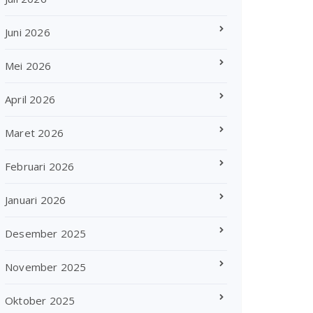
Juni 2026
Mei 2026
April 2026
Maret 2026
Februari 2026
Januari 2026
Desember 2025
November 2025
Oktober 2025