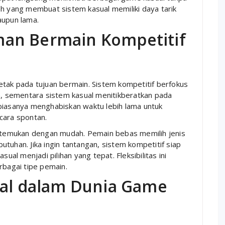
ah yang membuat sistem kasual memiliki daya tarik
aupun lama.
an Bermain Kompetitif
etak pada tujuan bermain. Sistem kompetitif berfokus
 sementara sistem kasual menitikberatkan pada
biasanya menghabiskan waktu lebih lama untuk
cara spontan.
ditemukan dengan mudah. Pemain bebas memilih jenis
tuhan. Jika ingin tantangan, sistem kompetitif siap
ual menjadi pilihan yang tepat. Fleksibilitas ini
rbagai tipe pemain.
tal dalam Dunia Game