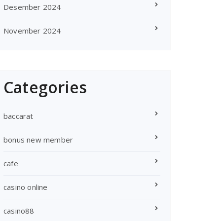
Desember 2024
November 2024
Categories
baccarat
bonus new member
cafe
casino online
casino88