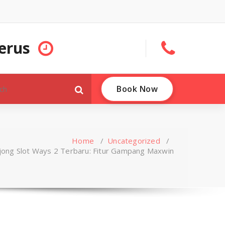
erus
Book Now
Home
/
Uncategorized
/
jong Slot Ways 2 Terbaru: Fitur Gampang Maxwin