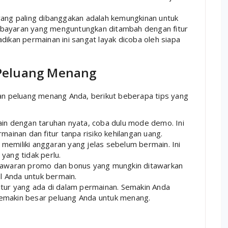
r yang paling dibanggakan adalah kemungkinan untuk
bayaran yang menguntungkan ditambah dengan fitur
ikan permainan ini sangat layak dicoba oleh siapa
 Peluang Menang
 peluang menang Anda, berikut beberapa tips yang
in dengan taruhan nyata, coba dulu mode demo. Ini
an dan fitur tanpa risiko kehilangan uang.
 memiliki anggaran yang jelas sebelum bermain. Ini
yang tidak perlu.
n tawaran promo dan bonus yang mungkin ditawarkan
l Anda untuk bermain.
itur yang ada di dalam permainan. Semakin Anda
 semakin besar peluang Anda untuk menang.