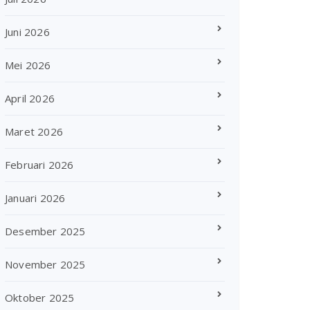
Juni 2026
Mei 2026
April 2026
Maret 2026
Februari 2026
Januari 2026
Desember 2025
November 2025
Oktober 2025