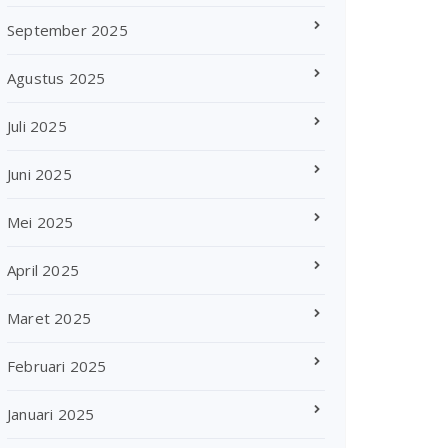
September 2025
Agustus 2025
Juli 2025
Juni 2025
Mei 2025
April 2025
Maret 2025
Februari 2025
Januari 2025