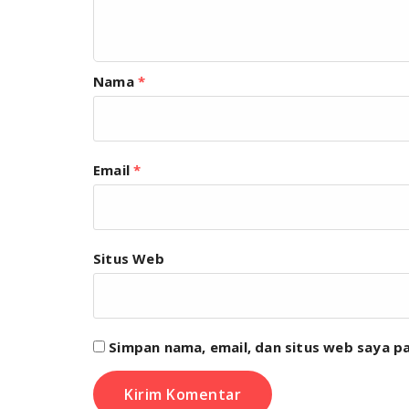
Nama
*
Email
*
Situs Web
Simpan nama, email, dan situs web saya p