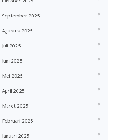
Oktober 2025
September 2025
Agustus 2025
Juli 2025
Juni 2025
Mei 2025
April 2025
Maret 2025
Februari 2025
Januari 2025