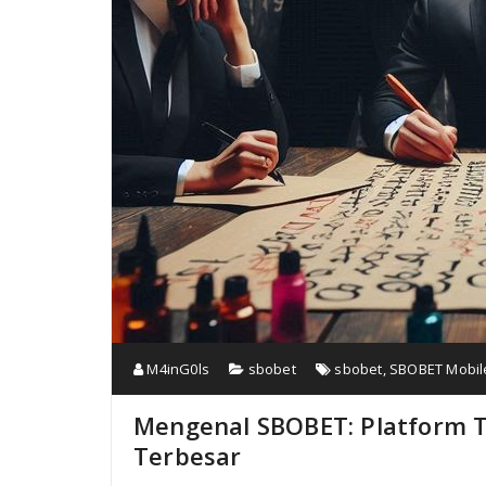
M4inG0ls
sbobet
sbobet
,
SBOBET Mobil
Mengenal SBOBET: Platform 
Terbesar