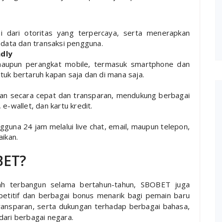
 dari otoritas yang terpercaya, serta menerapkan
data dan transaksi pengguna.
ndly
 maupun perangkat mobile, termasuk smartphone dan
uk bertaruh kapan saja dan di mana saja.
kan secara cepat dan transparan, mendukung berbagai
-wallet, dan kartu kredit.
una 24 jam melalui live chat, email, maupun telepon,
ikan.
BET?
dah terbangun selama bertahun-tahun, SBOBET juga
titif dan berbagai bonus menarik bagi pemain baru
ransparan, serta dukungan terhadap berbagai bahasa,
dari berbagai negara.