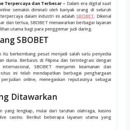
ne Terpercaya dan Terbesar –
Dalam era digital saat
online semakin diminati oleh banyak orang di seluruh
 terpercaya dalam industri ini adalah
SBOBET
. Dikenal
besar dan tertua, SBOBET menawarkan berbagai layanan
ilihan utama bagi para penggemar judi daring.
akang SBOBET
k itu berkembang pesat menjadi salah satu penyedia
an dunia. Berbasis di Filipina dan terintegrasi dengan
s internasional, SBOBET menjamin keamanan dan
 situs ini telah mendapatkan berbagai penghargaan
 perjudian online, menegaskan reputasinya sebagai
ng Ditawarkan
 yang lengkap, mulai dari taruhan olahraga, kasino
 live casino. Berikut beberapa layanan utama yang