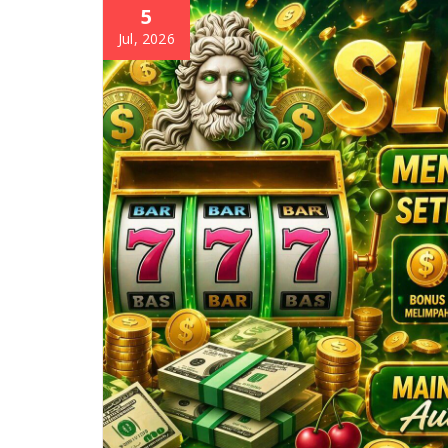
5
Jul, 2026