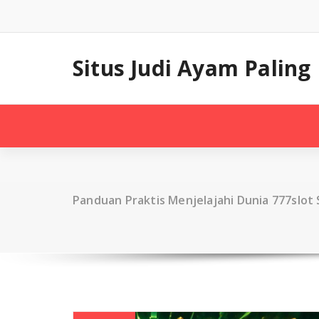
Skip
to
content
Situs Judi Ayam Palin
Panduan Praktis Menjelajahi Dunia 777slot