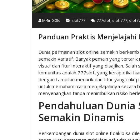
M4inG0ls
slot777
777slot
,
slot 777
,
slot7
Panduan Praktis Menjelajahi
Dunia permainan slot online semakin berkem
semakin variatif. Banyak pemain yang tertari
visual dan fitur interaktif yang disajikan. Sal
komunitas adalah 777slot, yang kerap dikaitk
dengan tampilan menarik dan fitur yang cukup
untuk memahami cara menjelajahinya secara 
menyenangkan tanpa menimbulkan risiko berle
Pendahuluan Dunia S
Semakin Dinamis
Perkembangan dunia slot online tidak bisa dil
cepat. Kini, permainan tidak lagi sekadar me