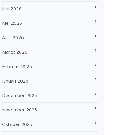
Juni 2026
Mei 2026
April 2026
Maret 2026
Februari 2026
Januari 2026
Desember 2025
November 2025
Oktober 2025