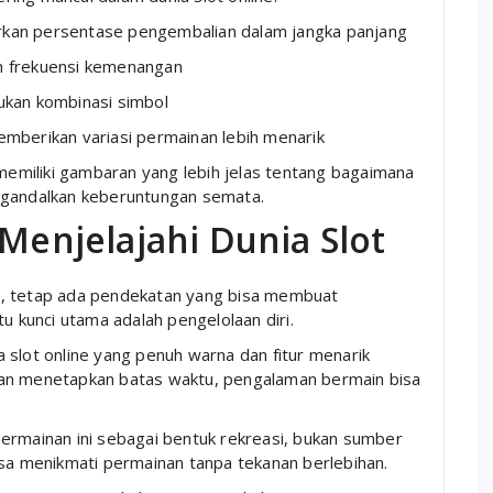
kan persentase pengembalian dalam jangka panjang
dan frekuensi kemenangan
ukan kombinasi simbol
mberikan variasi permainan lebih menarik
miliki gambaran yang lebih jelas tentang bagaimana
ngandalkan keberuntungan semata.
 Menjelajahi Dunia Slot
n, tetap ada pendekatan yang bisa membuat
u kunci utama adalah pengelolaan diri.
 slot online yang penuh warna dan fitur menarik
gan menetapkan batas waktu, pengalaman bermain bisa
ermainan ini sebagai bentuk rekreasi, bukan sumber
isa menikmati permainan tanpa tekanan berlebihan.