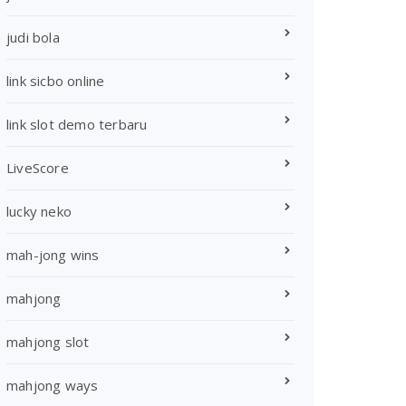
judi bola
link sicbo online
link slot demo terbaru
LiveScore
lucky neko
mah-jong wins
mahjong
mahjong slot
mahjong ways