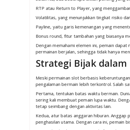
RTP atau Return to Player, yang menggambar
Volatilitas, yang menunjukkan tingkat risiko 
Payline, yaitu garis kemenangan yang menent
Bonus round, fitur tambahan yang biasanya me
Dengan memahami elemen ini, pemain dapat me
permainan berjalan, sehingga tidak hanya me
Strategi Bijak dalam
Meski permainan slot berbasis keberuntunga
pengalaman bermain lebih terkontrol. Salah sat
Pertama, tentukan batas waktu bermain. Dunia
sering kali membuat pemain lupa waktu. Den
tetap seimbang dengan aktivitas lain.
Kedua, atur batas anggaran hiburan. Anggap p
penghasilan utama. Dengan cara ini, pemain b