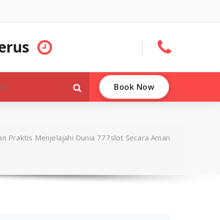
erus
Book Now
n Praktis Menjelajahi Dunia 777slot Secara Aman