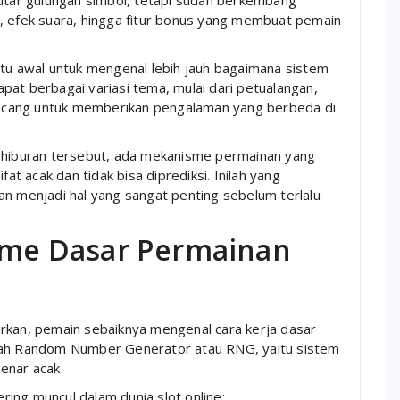
, efek suara, hingga fitur bonus yang membuat pemain
ntu awal untuk mengenal lebih jauh bagaimana sistem
pat berbagai variasi tema, mulai dari petualangan,
rancang untuk memberikan pengalaman yang berbeda di
k hiburan tersebut, ada mekanisme permainan yang
fat acak dan tidak bisa diprediksi. Inilah yang
menjadi hal yang sangat penting sebelum terlalu
me Dasar Permainan
rkan, pemain sebaiknya mengenal cara kerja dasar
alah Random Number Generator atau RNG, yaitu sistem
enar acak.
ering muncul dalam dunia slot online: