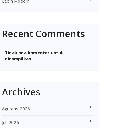
Lebih Modern
Recent Comments
Tidak ada komentar untuk
ditampilkan.
Archives
Agustus 2026
Juli 2026