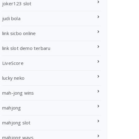
joker123 slot
judi bola
link sicbo online
link slot demo terbaru
LiveScore
lucky neko
mah-jong wins
mahjong
mahjong slot
mahjong ways