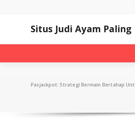
Skip
to
content
Situs Judi Ayam Palin
Pasjackpot: Strategi Bermain Bertahap Unt