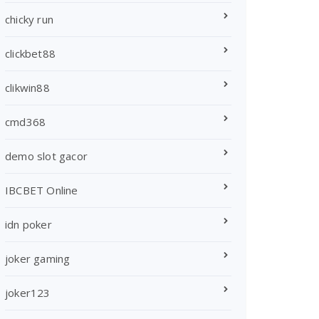
chicky run
clickbet88
clikwin88
cmd368
demo slot gacor
IBCBET Online
idn poker
joker gaming
joker123