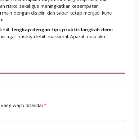
an risiko sekaligus meningkatkan kesempatan
main dengan disiplin dan sabar tetap menjadi kunci
n.
 lebih
lengkap dengan tips praktis langkah demi
ni agar hasilnya lebih maksimal. Apakah mau aku
 yang wajib ditandai
*