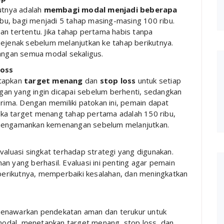
jutnya adalah
membagi modal menjadi beberapa
 ribu, bagi menjadi 5 tahap masing-masing 100 ribu.
an tertentu. Jika tahap pertama habis tanpa
sejenak sebelum melanjutkan ke tahap berikutnya.
langan semua modal sekaligus.
Loss
etapkan
target menang
dan
stop loss
untuk setiap
an yang ingin dicapai sebelum berhenti, sedangkan
erima. Dengan memiliki patokan ini, pemain dapat
 jika target menang tahap pertama adalah 150 ribu,
 mengamankan kemenangan sebelum melanjutkan.
valuasi singkat terhadap strategi yang digunakan.
n yang berhasil. Evaluasi ini penting agar pemain
erikutnya, memperbaiki kesalahan, dan meningkatkan
menawarkan pendekatan aman dan terukur untuk
odal, menetapkan target menang, stop loss, dan