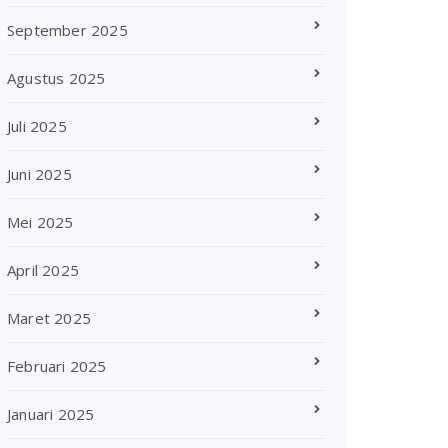
September 2025
Agustus 2025
Juli 2025
Juni 2025
Mei 2025
April 2025
Maret 2025
Februari 2025
Januari 2025