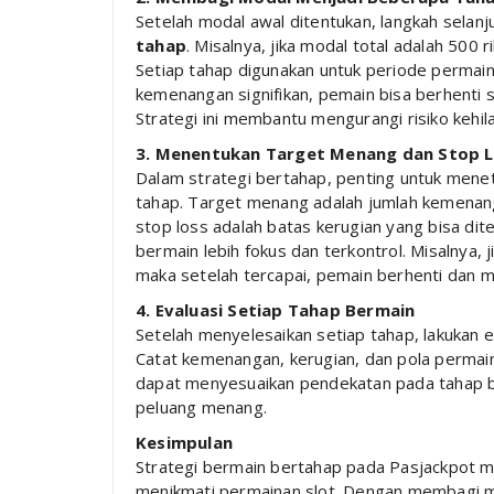
Setelah modal awal ditentukan, langkah selan
tahap
. Misalnya, jika modal total adalah 500
Setiap tahap digunakan untuk periode permain
kemenangan signifikan, pemain bisa berhenti 
Strategi ini membantu mengurangi risiko kehi
3. Menentukan Target Menang dan Stop 
Dalam strategi bertahap, penting untuk men
tahap. Target menang adalah jumlah kemenang
stop loss adalah batas kerugian yang bisa dit
bermain lebih fokus dan terkontrol. Misalnya,
maka setelah tercapai, pemain berhenti dan
4. Evaluasi Setiap Tahap Bermain
Setelah menyelesaikan setiap tahap, lakukan e
Catat kemenangan, kerugian, dan pola permaina
dapat menyesuaikan pendekatan pada tahap b
peluang menang.
Kesimpulan
Strategi bermain bertahap pada Pasjackpot 
menikmati permainan slot. Dengan membagi m