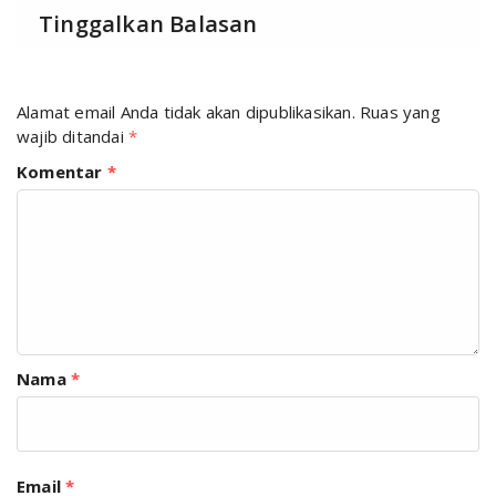
Tinggalkan Balasan
Alamat email Anda tidak akan dipublikasikan.
Ruas yang
wajib ditandai
*
Komentar
*
Nama
*
Email
*