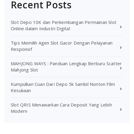
Recent Posts
Slot Depo 10K dan Perkembangan Permainan Slot
Online dalam Industri Digital
Tips Memilih Agen Slot Gacor Dengan Pelayanan
Responsif
MAHJONG WAYS : Panduan Lengkap Berburu Scatter
Mahjong Slot
Kumpulkan Cuan Dari Depo 5k Sambil Nonton Film
Kesukaan
Slot QRIS Menawarkan Cara Deposit Yang Lebih
Modern