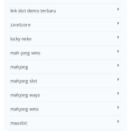
link slot demo terbaru
LiveScore
lucky neko
mah-jong wins
mahjong
mahjong slot
mahjong ways
mahjong wins
mauslot