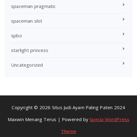
spaceman pragmatic
spaceman slot
spbo
starlight princess
Uncategorized
Copyright © 2026 Situs Judi Ayam Paling Paten 2024
Maxwin Menang Terus | Powered by
Specia WordPress
Theme