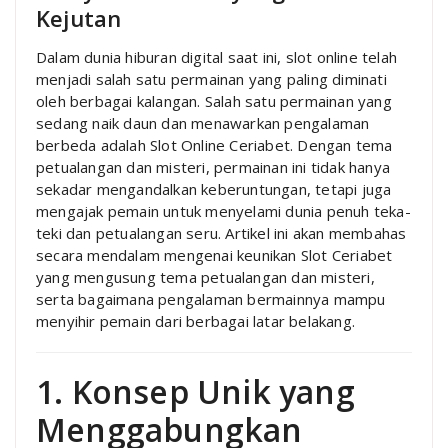
Kejutan
Dalam dunia hiburan digital saat ini, slot online telah
menjadi salah satu permainan yang paling diminati
oleh berbagai kalangan. Salah satu permainan yang
sedang naik daun dan menawarkan pengalaman
berbeda adalah Slot Online Ceriabet. Dengan tema
petualangan dan misteri, permainan ini tidak hanya
sekadar mengandalkan keberuntungan, tetapi juga
mengajak pemain untuk menyelami dunia penuh teka-
teki dan petualangan seru. Artikel ini akan membahas
secara mendalam mengenai keunikan Slot Ceriabet
yang mengusung tema petualangan dan misteri,
serta bagaimana pengalaman bermainnya mampu
menyihir pemain dari berbagai latar belakang.
1. Konsep Unik yang
Menggabungkan