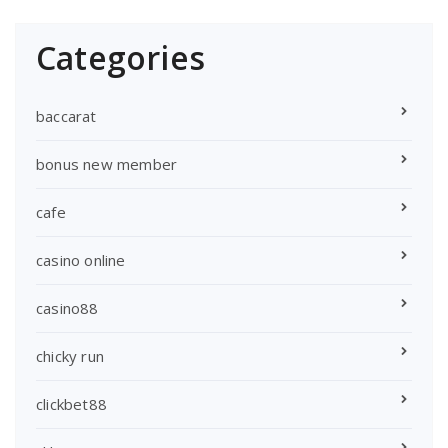
Categories
baccarat
bonus new member
cafe
casino online
casino88
chicky run
clickbet88