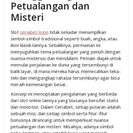
Petualangan dan
Misteri
Slot
ceriabet login
tidak sekadar menampilkan
simbol-simbol tradisional seperti buah, angka, atau
ikon klasik lainnya. Sebaliknya, permainan ini
menyuguhkan tema petualangan yang penuh dengan
nuansa misterius dan mendalam. Pemain diajak untuk
memulai perjalanan ke dunia yang tersembunyi di
balik layar, di mana mereka harus memecahkan teka-
teki dan mengungkap rahasia tersembunyi agar bisa
meraih kemenangan besar.
Konsep ini menciptakan pengalaman yang berbeda
dari slot online lainnya yang biasanya bersifat statis
dan monoton. Dalam Ceriabet, setiap putaran adalah
sebuah misi, dan setiap simbol serta fitur-fitur
bonusnya dirancang untuk memperkuat nuansa
petualangan dan misteri. Misalnya, adanya simbol
peta, kompas, atau artefak kuno yang menjadi