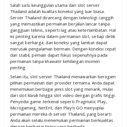
Salah satu keunggulan utama dari slot server
Thailand adalah kualitas koneksi yang luar biasa.
Server Thailand dirancang dengan teknologi canggih
yang memastikan permainan berjalan lancar tanpa
gangguan teknis, seperti lag atau keterlambatan. Hal
ini penting karena dalam permainan slot, setiap detik
sangat berharga, dan koneksi yang lambat dapat
merusak pengalaman bermain. Dengan koneksi cepat
dan stabil, pemain dapat fokus sepenuhnya pada
permainan tanpa khawatir kehilangan momen
penting.
Selain itu, slot server Thailand menawarkan beragam
pilihan permainan dari provider ternama. Anda dapat
menemukan berbagai jenis slot yang menarik, mulai
dari slot klasik hingga slot video dengan grafis tinggi.
Penyedia game terkenal seperti Pragmatic Play,
Microgaming, NetEnt, dan Play’n GO menyuplai
permainan mereka di server Thailand, yang berarti
Anda akan selalu menemukan permainan berkualitas
dengan berbagai tema yang berbeda.