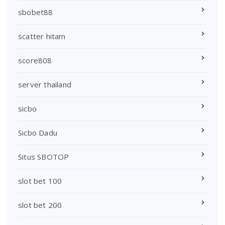
sbobet88
scatter hitam
score808
server thailand
sicbo
Sicbo Dadu
Situs SBOTOP
slot bet 100
slot bet 200