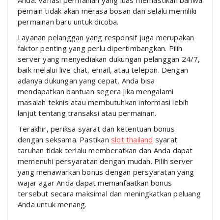
Anda. Variasi permainan yang luas memastikan bahwa
pemain tidak akan merasa bosan dan selalu memiliki
permainan baru untuk dicoba.
Layanan pelanggan yang responsif juga merupakan
faktor penting yang perlu dipertimbangkan. Pilih
server yang menyediakan dukungan pelanggan 24/7,
baik melalui live chat, email, atau telepon. Dengan
adanya dukungan yang cepat, Anda bisa
mendapatkan bantuan segera jika mengalami
masalah teknis atau membutuhkan informasi lebih
lanjut tentang transaksi atau permainan.
Terakhir, periksa syarat dan ketentuan bonus
dengan seksama. Pastikan
slot thailand
syarat
taruhan tidak terlalu memberatkan dan Anda dapat
memenuhi persyaratan dengan mudah. Pilih server
yang menawarkan bonus dengan persyaratan yang
wajar agar Anda dapat memanfaatkan bonus
tersebut secara maksimal dan meningkatkan peluang
Anda untuk menang.