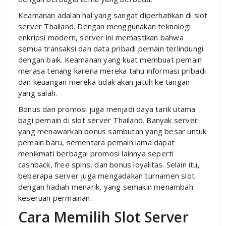
Keamanan adalah hal yang sangat diperhatikan di slot
server Thailand. Dengan menggunakan teknologi
enkripsi modern, server ini memastikan bahwa
semua transaksi dan data pribadi pemain terlindungi
dengan baik. Keamanan yang kuat membuat pemain
merasa tenang karena mereka tahu informasi pribadi
dan keuangan mereka tidak akan jatuh ke tangan
yang salah.
Bonus dan promosi juga menjadi daya tarik utama
bagi pemain di slot server Thailand. Banyak server
yang menawarkan bonus sambutan yang besar untuk
pemain baru, sementara pemain lama dapat
menikmati berbagai promosi lainnya seperti
cashback, free spins, dan bonus loyalitas. Selain itu,
beberapa server juga mengadakan turnamen slot
dengan hadiah menarik, yang semakin menambah
keseruan permainan.
Cara Memilih Slot Server