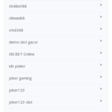
clickbet88
clikwin88
cmd368
demo slot gacor
IBCBET Online
idn poker
joker gaming
joker123
joker123 slot