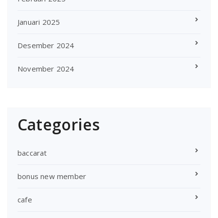
Januari 2025
Desember 2024
November 2024
Categories
baccarat
bonus new member
cafe