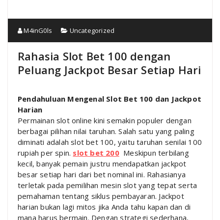
M4inG0ls
Uncategorized
Rahasia Slot Bet 100 dengan
Peluang Jackpot Besar Setiap Hari
Pendahuluan Mengenal Slot Bet 100 dan Jackpot
Harian
Permainan slot online kini semakin populer dengan
berbagai pilihan nilai taruhan. Salah satu yang paling
diminati adalah slot bet 100, yaitu taruhan senilai 100
rupiah per spin.
slot bet 200
Meskipun terbilang
kecil, banyak pemain justru mendapatkan jackpot
besar setiap hari dari bet nominal ini. Rahasianya
terletak pada pemilihan mesin slot yang tepat serta
pemahaman tentang siklus pembayaran. Jackpot
harian bukan lagi mitos jika Anda tahu kapan dan di
mana harus bermain. Dengan strategi sederhana,