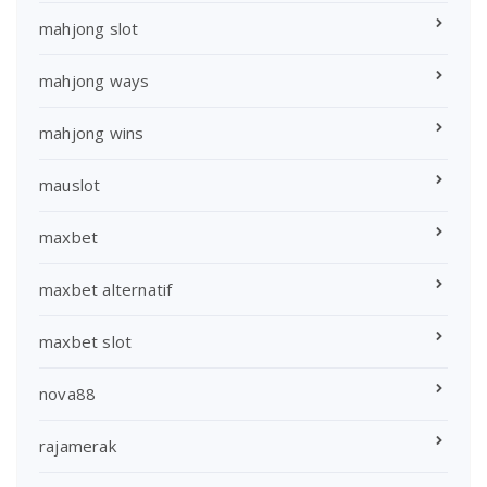
mahjong slot
mahjong ways
mahjong wins
mauslot
maxbet
maxbet alternatif
maxbet slot
nova88
rajamerak