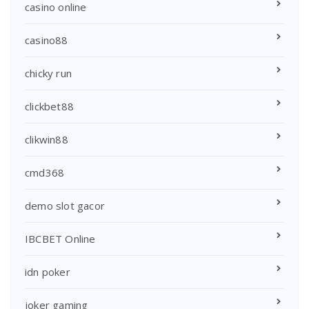
casino online
casino88
chicky run
clickbet88
clikwin88
cmd368
demo slot gacor
IBCBET Online
idn poker
joker gaming