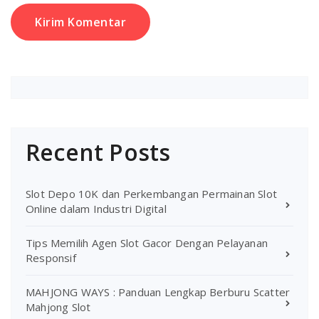
Recent Posts
Slot Depo 10K dan Perkembangan Permainan Slot
Online dalam Industri Digital
Tips Memilih Agen Slot Gacor Dengan Pelayanan
Responsif
MAHJONG WAYS : Panduan Lengkap Berburu Scatter
Mahjong Slot