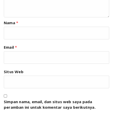
Nama
*
Email
*
Situs Web
Simpan nama, email, dan situs web saya pada
peramban ini untuk komentar saya berikutnya.