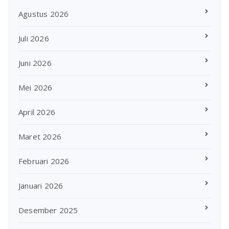
Agustus 2026
Juli 2026
Juni 2026
Mei 2026
April 2026
Maret 2026
Februari 2026
Januari 2026
Desember 2025