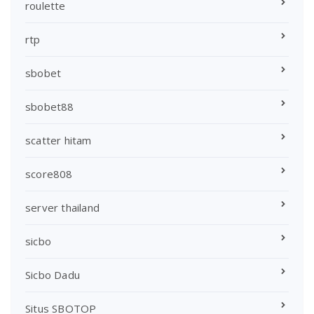
roulette
rtp
sbobet
sbobet88
scatter hitam
score808
server thailand
sicbo
Sicbo Dadu
Situs SBOTOP