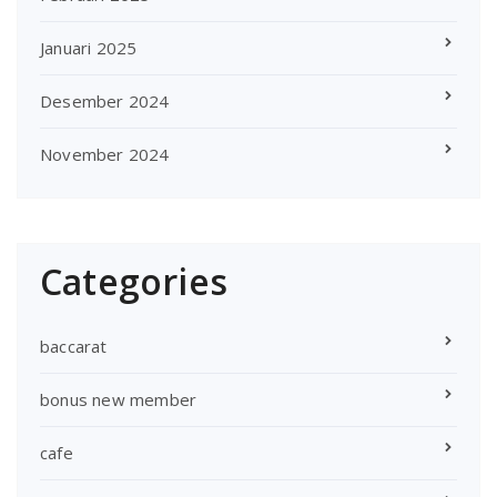
Januari 2025
Desember 2024
November 2024
Categories
baccarat
bonus new member
cafe