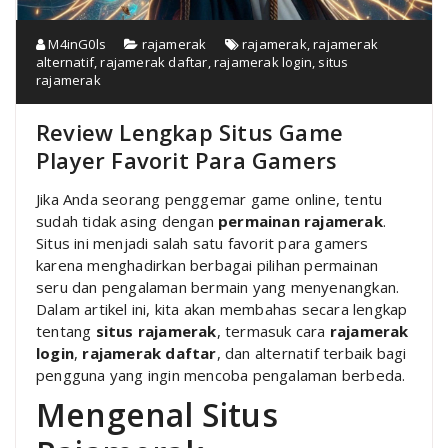
M4inG0ls
rajamerak
rajamerak
,
rajamerak
alternatif
,
rajamerak daftar
,
rajamerak login
,
situs
rajamerak
Review Lengkap Situs Game
Player Favorit Para Gamers
Jika Anda seorang penggemar game online, tentu
sudah tidak asing dengan
permainan rajamerak
.
Situs ini menjadi salah satu favorit para gamers
karena menghadirkan berbagai pilihan permainan
seru dan pengalaman bermain yang menyenangkan.
Dalam artikel ini, kita akan membahas secara lengkap
tentang
situs rajamerak
, termasuk cara
rajamerak
login
,
rajamerak daftar
, dan alternatif terbaik bagi
pengguna yang ingin mencoba pengalaman berbeda.
Mengenal Situs