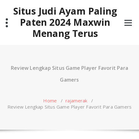
Skip
Situs Judi Ayam Paling
to
content
Paten 2024 Maxwin
Menang Terus
Review Lengkap Situs Game Player Favorit Para
Gamers
Home
/
rajamerak
/
Review Lengkap Situs Game Player Favorit Para Gamers