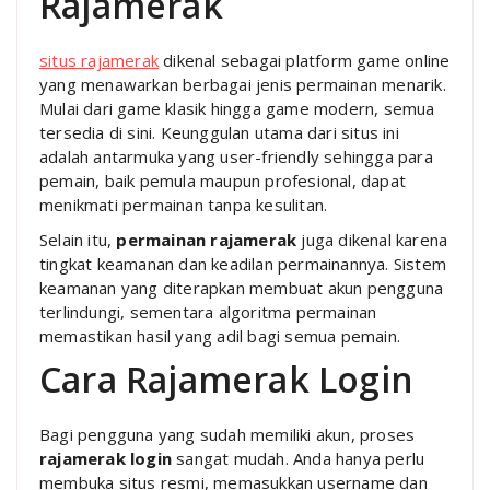
Rajamerak
situs rajamerak
dikenal sebagai platform game online
yang menawarkan berbagai jenis permainan menarik.
Mulai dari game klasik hingga game modern, semua
tersedia di sini. Keunggulan utama dari situs ini
adalah antarmuka yang user-friendly sehingga para
pemain, baik pemula maupun profesional, dapat
menikmati permainan tanpa kesulitan.
Selain itu,
permainan rajamerak
juga dikenal karena
tingkat keamanan dan keadilan permainannya. Sistem
keamanan yang diterapkan membuat akun pengguna
terlindungi, sementara algoritma permainan
memastikan hasil yang adil bagi semua pemain.
Cara Rajamerak Login
Bagi pengguna yang sudah memiliki akun, proses
rajamerak login
sangat mudah. Anda hanya perlu
membuka situs resmi, memasukkan username dan