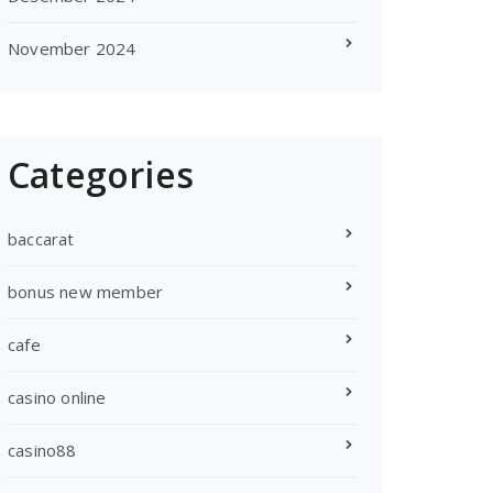
November 2024
Categories
baccarat
bonus new member
cafe
casino online
casino88