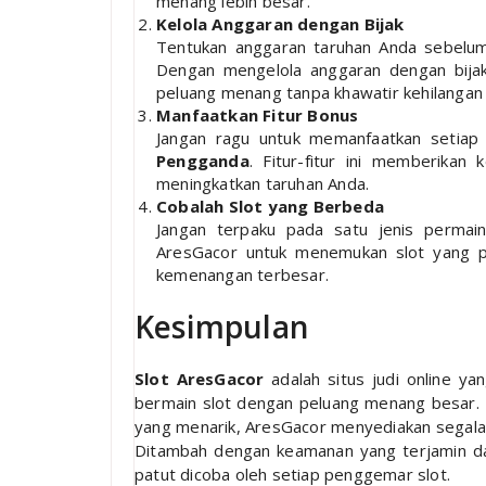
menang lebih besar.
Kelola Anggaran dengan Bijak
Tentukan anggaran taruhan Anda sebelum
Dengan mengelola anggaran dengan bijak
peluang menang tanpa khawatir kehilangan
Manfaatkan Fitur Bonus
Jangan ragu untuk memanfaatkan setiap 
Pengganda
. Fitur-fitur ini memberika
meningkatkan taruhan Anda.
Cobalah Slot yang Berbeda
Jangan terpaku pada satu jenis permai
AresGacor untuk menemukan slot yang p
kemenangan terbesar.
Kesimpulan
Slot AresGacor
adalah situs judi online y
bermain slot dengan peluang menang besar. D
yang menarik, AresGacor menyediakan segala
Ditambah dengan keamanan yang terjamin da
patut dicoba oleh setiap penggemar slot.