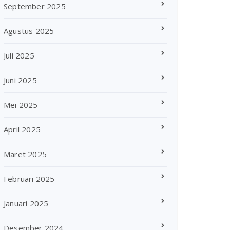
September 2025
Agustus 2025
Juli 2025
Juni 2025
Mei 2025
April 2025
Maret 2025
Februari 2025
Januari 2025
Desember 2024