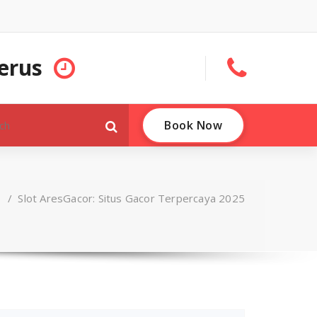
erus
Book Now
/
Slot AresGacor: Situs Gacor Terpercaya 2025