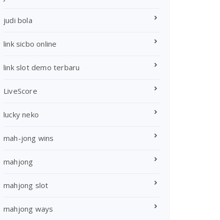
judi bola
link sicbo online
link slot demo terbaru
LiveScore
lucky neko
mah-jong wins
mahjong
mahjong slot
mahjong ways