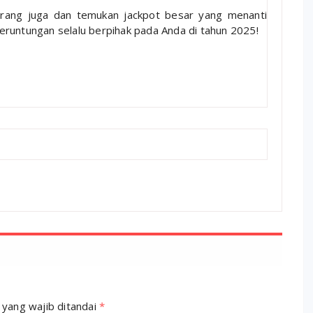
rang juga dan temukan jackpot besar yang menanti
eruntungan selalu berpihak pada Anda di tahun 2025!
 yang wajib ditandai
*