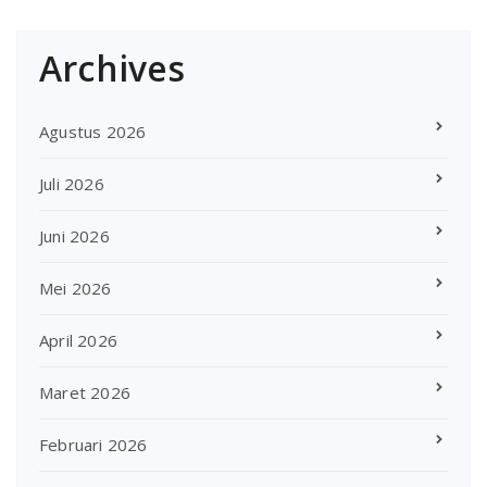
Archives
Agustus 2026
Juli 2026
Juni 2026
Mei 2026
April 2026
Maret 2026
Februari 2026