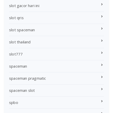
slot gacor hari ini
slot qris
slot spaceman
slot thailand
slot777
spaceman
spaceman pragmatic
spaceman slot
spbo