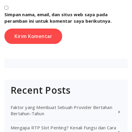
Simpan nama, email, dan situs web saya pada
peramban ini untuk komentar saya berikutnya.
Recent Posts
Faktor yang Membuat Sebuah Provider Bertahan
Bertahun-Tahun
Mengapa RTP Slot Penting? Kenali Fungsi dan Cara