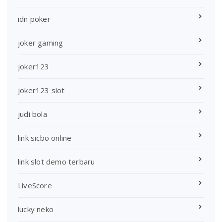
idn poker
joker gaming
joker123
joker123 slot
judi bola
link sicbo online
link slot demo terbaru
LiveScore
lucky neko