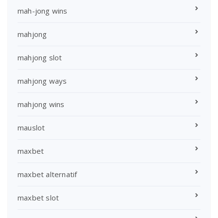
mah-jong wins
mahjong
mahjong slot
mahjong ways
mahjong wins
mauslot
maxbet
maxbet alternatif
maxbet slot