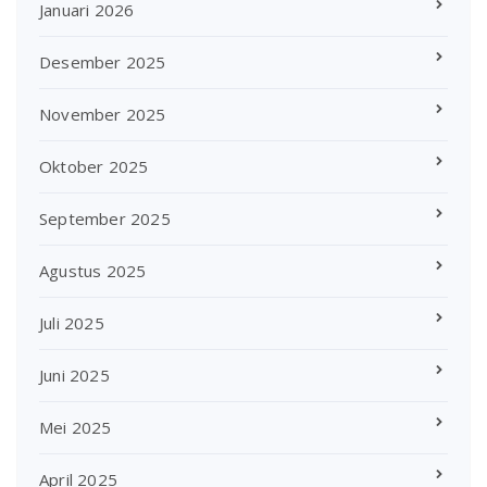
Januari 2026
Desember 2025
November 2025
Oktober 2025
September 2025
Agustus 2025
Juli 2025
Juni 2025
Mei 2025
April 2025