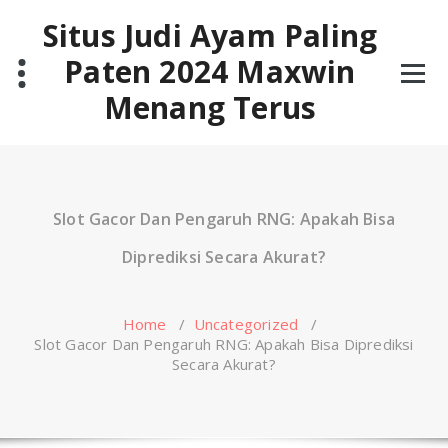
Skip
Situs Judi Ayam Paling
to
content
Paten 2024 Maxwin
Menang Terus
Slot Gacor Dan Pengaruh RNG: Apakah Bisa
Diprediksi Secara Akurat?
Home
/
Uncategorized
/
Slot Gacor Dan Pengaruh RNG: Apakah Bisa Diprediksi
Secara Akurat?