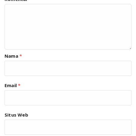
Nama
*
Email
*
Situs Web