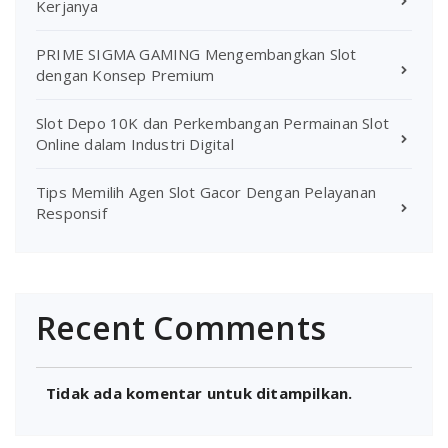
Kerjanya
PRIME SIGMA GAMING Mengembangkan Slot
dengan Konsep Premium
Slot Depo 10K dan Perkembangan Permainan Slot
Online dalam Industri Digital
Tips Memilih Agen Slot Gacor Dengan Pelayanan
Responsif
Recent Comments
Tidak ada komentar untuk ditampilkan.