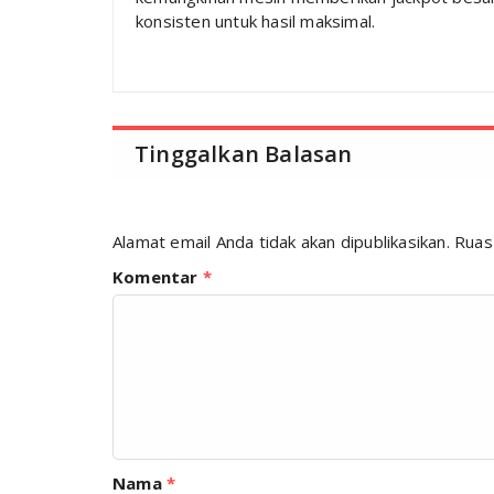
konsisten untuk hasil maksimal.
Tinggalkan Balasan
Alamat email Anda tidak akan dipublikasikan.
Ruas
Komentar
*
Nama
*