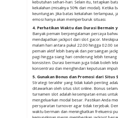
kebutuhan sehari-hari. Selain itu, tetapkan ba
kekalahan (misalnya 50% dari modal). Ketika 
keuntungan. Jika batas kekalahan terlampaui,
emosi hanya akan memperburuk situasi.
4. Perhatikan Waktu dan Durasi Bermain 
Banyak pemain berpengalaman percaya bahw
mendapatkan jackpot dari slot gacor. Meskipun
malam hari antara pukul 22.00 hingga 02.00 s
pemain aktif lebih banyak dan persaingan jack
pagi hingga siang hari cenderung lebih tena
konsisten. Durasi bermain juga tidak boleh leb
konsentrasi dan menghindari keputusan impuls
5. Gunakan Bonus dan Promosi dari Situs 
Strategi terakhir yang tidak kalah penting a
ditawarkan oleh situs slot online. Bonus sela
turnamen slot adalah kesempatan emas untuk
mengeluarkan modal besar. Pastikan Anda me
persyaratan turnover agar tidak terjebak. D
waktu bermain dan meningkatkan frekuensi pu
kemungkinan mesin memberikan jackpot besar.