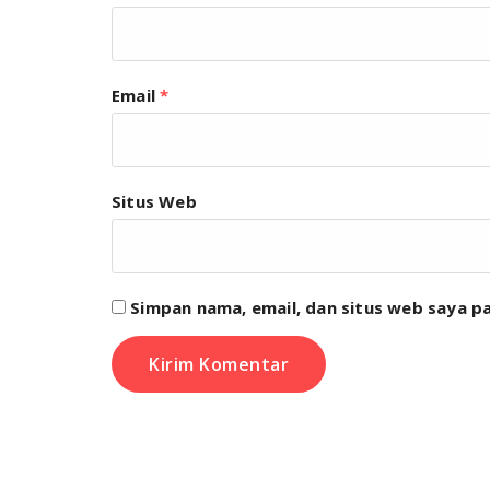
Email
*
Situs Web
Simpan nama, email, dan situs web saya p