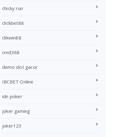
chicky run
clickbet88
clikwin88
cmd368
demo slot gacor
IBCBET Online
idn poker
joker gaming
joker123