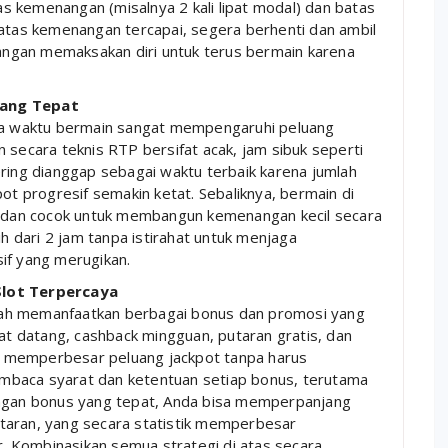
tas kemenangan (misalnya 2 kali lipat modal) dan batas
batas kemenangan tercapai, segera berhenti dan ambil
 jangan memaksakan diri untuk terus bermain karena
yang Tepat
a waktu bermain sangat mempengaruhi peluang
 secara teknis RTP bersifat acak, jam sibuk seperti
ering dianggap sebagai waktu terbaik karena jumlah
pot progresif semakin ketat. Sebaliknya, bermain di
ng dan cocok untuk membangun kemenangan kecil secara
ih dari 2 jam tanpa istirahat untuk menjaga
if yang merugikan.
Slot Terpercaya
dalah memanfaatkan berbagai bonus dan promosi yang
mat datang, cashback mingguan, putaran gratis, dan
 memperbesar peluang jackpot tanpa harus
mbaca syarat dan ketentuan setiap bonus, terutama
engan bonus yang tepat, Anda bisa memperpanjang
taran, yang secara statistik memperbesar
 Kombinasikan semua strategi di atas secara