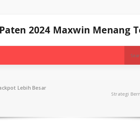
g Paten 2024 Maxwin Menang T
Search
for:
ackpot Lebih Besar
Strategi Ber