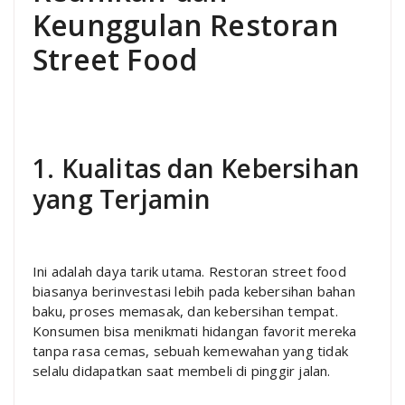
Keunggulan Restoran
Street Food
1. Kualitas dan Kebersihan
yang Terjamin
Ini adalah daya tarik utama. Restoran street food
biasanya berinvestasi lebih pada kebersihan bahan
baku, proses memasak, dan kebersihan tempat.
Konsumen bisa menikmati hidangan favorit mereka
tanpa rasa cemas, sebuah kemewahan yang tidak
selalu didapatkan saat membeli di pinggir jalan.