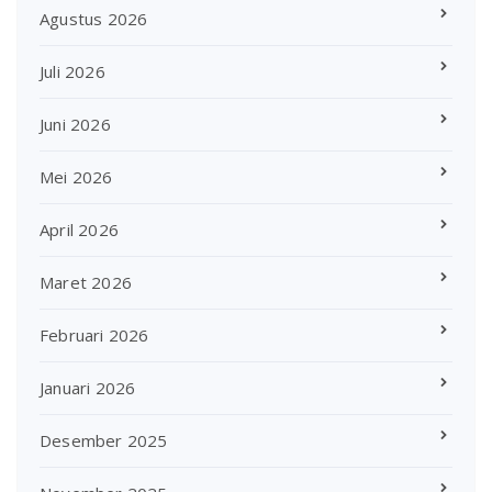
Agustus 2026
Juli 2026
Juni 2026
Mei 2026
April 2026
Maret 2026
Februari 2026
Januari 2026
Desember 2025