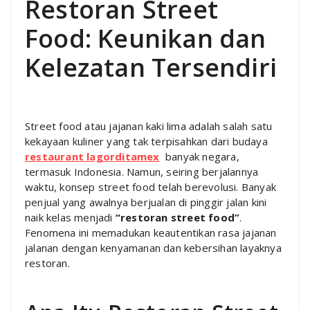
Restoran Street
Food: Keunikan dan
Kelezatan Tersendiri
Street food atau jajanan kaki lima adalah salah satu
kekayaan kuliner yang tak terpisahkan dari budaya
restaurant lagorditamex
banyak negara,
termasuk Indonesia. Namun, seiring berjalannya
waktu, konsep street food telah berevolusi. Banyak
penjual yang awalnya berjualan di pinggir jalan kini
naik kelas menjadi
“restoran street food”
.
Fenomena ini memadukan keautentikan rasa jajanan
jalanan dengan kenyamanan dan kebersihan layaknya
restoran.