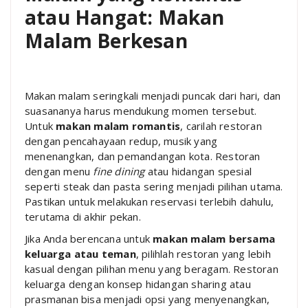
atau Hangat: Makan
Malam Berkesan
Makan malam seringkali menjadi puncak dari hari, dan
suasananya harus mendukung momen tersebut.
Untuk
makan malam romantis
, carilah restoran
dengan pencahayaan redup, musik yang
menenangkan, dan pemandangan kota. Restoran
dengan menu
fine dining
atau hidangan spesial
seperti steak dan pasta sering menjadi pilihan utama.
Pastikan untuk melakukan reservasi terlebih dahulu,
terutama di akhir pekan.
Jika Anda berencana untuk
makan malam bersama
keluarga atau teman
, pilihlah restoran yang lebih
kasual dengan pilihan menu yang beragam. Restoran
keluarga dengan konsep hidangan sharing atau
prasmanan bisa menjadi opsi yang menyenangkan,