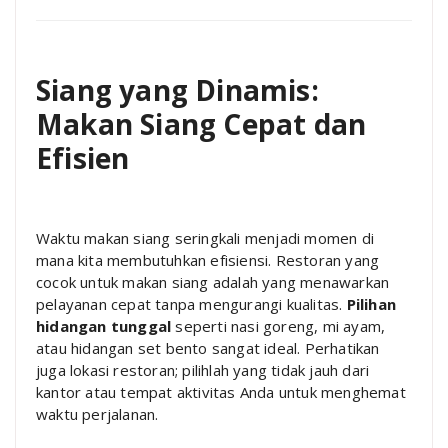
Siang yang Dinamis:
Makan Siang Cepat dan
Efisien
Waktu makan siang seringkali menjadi momen di
mana kita membutuhkan efisiensi. Restoran yang
cocok untuk makan siang adalah yang menawarkan
pelayanan cepat tanpa mengurangi kualitas.
Pilihan
hidangan tunggal
seperti nasi goreng, mi ayam,
atau hidangan set bento sangat ideal. Perhatikan
juga lokasi restoran; pilihlah yang tidak jauh dari
kantor atau tempat aktivitas Anda untuk menghemat
waktu perjalanan.