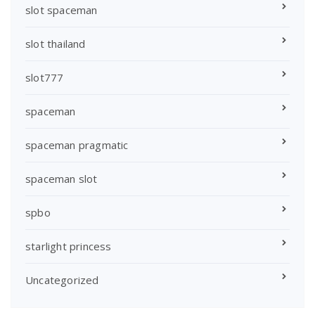
slot spaceman
slot thailand
slot777
spaceman
spaceman pragmatic
spaceman slot
spbo
starlight princess
Uncategorized