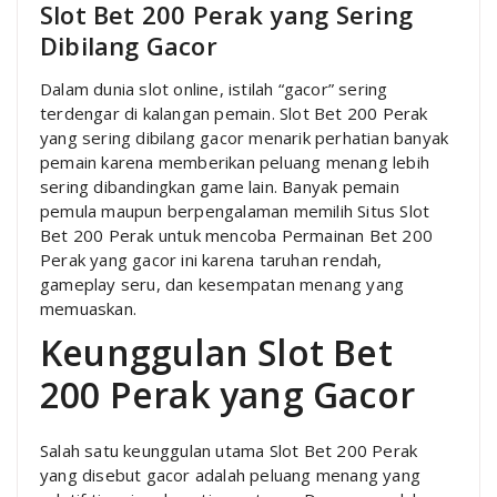
Slot Bet 200 Perak yang Sering
Dibilang Gacor
Dalam dunia slot online, istilah “gacor” sering
terdengar di kalangan pemain. Slot Bet 200 Perak
yang sering dibilang gacor menarik perhatian banyak
pemain karena memberikan peluang menang lebih
sering dibandingkan game lain. Banyak pemain
pemula maupun berpengalaman memilih Situs Slot
Bet 200 Perak untuk mencoba Permainan Bet 200
Perak yang gacor ini karena taruhan rendah,
gameplay seru, dan kesempatan menang yang
memuaskan.
Keunggulan Slot Bet
200 Perak yang Gacor
Salah satu keunggulan utama Slot Bet 200 Perak
yang disebut gacor adalah peluang menang yang