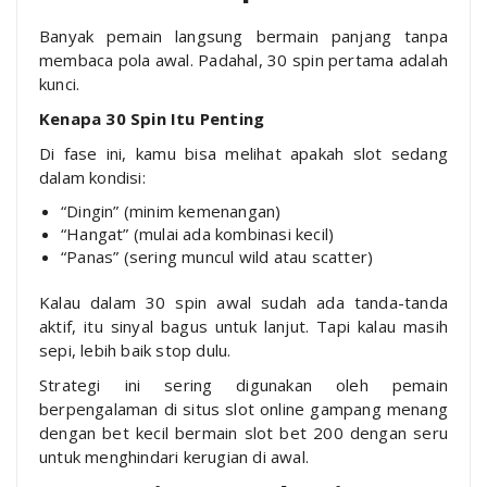
Banyak pemain langsung bermain panjang tanpa
membaca pola awal. Padahal, 30 spin pertama adalah
kunci.
Kenapa 30 Spin Itu Penting
Di fase ini, kamu bisa melihat apakah slot sedang
dalam kondisi:
“Dingin” (minim kemenangan)
“Hangat” (mulai ada kombinasi kecil)
“Panas” (sering muncul wild atau scatter)
Kalau dalam 30 spin awal sudah ada tanda-tanda
aktif, itu sinyal bagus untuk lanjut. Tapi kalau masih
sepi, lebih baik stop dulu.
Strategi ini sering digunakan oleh pemain
berpengalaman di situs slot online gampang menang
dengan bet kecil bermain slot bet 200 dengan seru
untuk menghindari kerugian di awal.