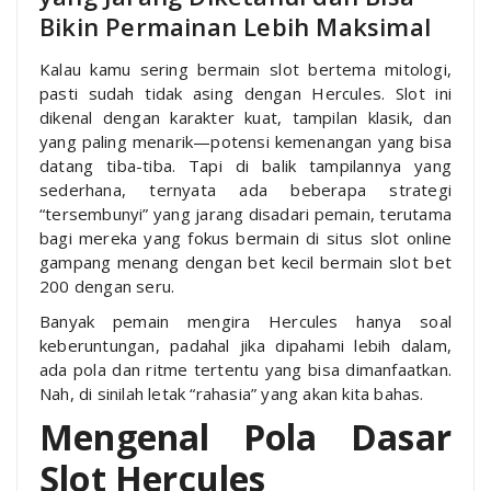
Bikin Permainan Lebih Maksimal
Kalau kamu sering bermain slot bertema mitologi,
pasti sudah tidak asing dengan Hercules. Slot ini
dikenal dengan karakter kuat, tampilan klasik, dan
yang paling menarik—potensi kemenangan yang bisa
datang tiba-tiba. Tapi di balik tampilannya yang
sederhana, ternyata ada beberapa strategi
“tersembunyi” yang jarang disadari pemain, terutama
bagi mereka yang fokus bermain di situs slot online
gampang menang dengan bet kecil bermain slot bet
200 dengan seru.
Banyak pemain mengira Hercules hanya soal
keberuntungan, padahal jika dipahami lebih dalam,
ada pola dan ritme tertentu yang bisa dimanfaatkan.
Nah, di sinilah letak “rahasia” yang akan kita bahas.
Mengenal Pola Dasar
Slot Hercules