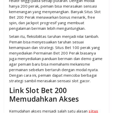
relatif tinggi pada setiap putaran. Dengan modal
hanya 200 perak, pemain bisa merasakan sensasi
kemenangan yang menyenangkan. Banyak Situs Slot
Bet 200 Perak menawarkan bonus menarik, free
spin, dan jackpot progresif yang membuat
pengalaman bermain lebih menguntungkan.
Selain itu, fleksibilitas taruhan menjadi nilai tambah.
Pemain bisa menyesuaikan taruhan sesuai
kemampuan dan strategi. Situs Bet 100 perak yang
menyediakan Permainan Bet 200 Perak biasanya
juga menyediakan panduan bermain dan demo game
agar pemain baru bisa memahami mekanisme
permainan sebelum bertaruh dengan modal nyata.
Dengan cara ini, pemain dapat mencoba berbagai
strategi sambil merasakan sensasi slot gacor.
Link Slot Bet 200
Memudahkan Akses
Kemudahan akses menjadi salah satu alasan
situs