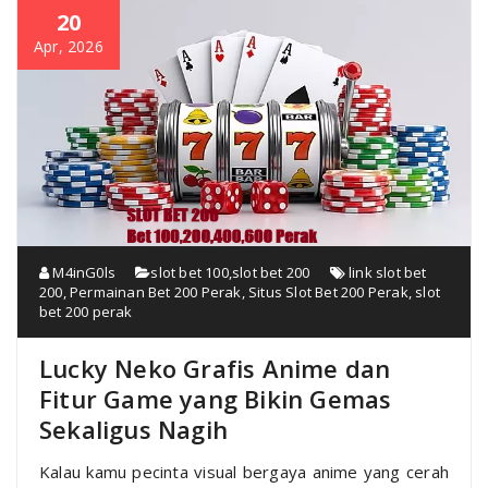
20
Apr, 2026
M4inG0ls
slot bet 100
,
slot bet 200
link slot bet
200
,
Permainan Bet 200 Perak
,
Situs Slot Bet 200 Perak
,
slot
bet 200 perak
Lucky Neko Grafis Anime dan
Fitur Game yang Bikin Gemas
Sekaligus Nagih
Kalau kamu pecinta visual bergaya anime yang cerah