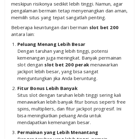
meskipun risikonya sedikit lebih tinggi. Namun, agar
pengalaman bermain tetap menyenangkan dan aman,
memilih situs yang tepat sangatlah penting.
Beberapa keuntungan dari bermain
slot bet 200
antara lain:
Peluang Menang Lebih Besar
Dengan taruhan yang lebih tinggi, potensi
kemenangan juga meningkat. Banyak permainan
slot dengan
slot bet 200 perak
menawarkan
jackpot lebih besar, yang bisa sangat
menguntungkan jika Anda beruntung.
Fitur Bonus Lebih Banyak
Situs slot dengan taruhan lebih tinggi sering kali
menawarkan lebih banyak fitur bonus seperti free
spins, multipliers, dan fitur jackpot progresif. Ini
bisa meningkatkan peluang Anda untuk
mendapatkan kemenangan besar.
Permainan yang Lebih Menantang