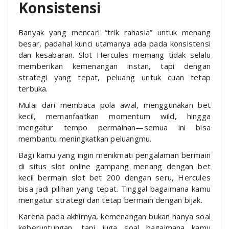
Konsistensi
Banyak yang mencari “trik rahasia” untuk menang
besar, padahal kunci utamanya ada pada konsistensi
dan kesabaran. Slot Hercules memang tidak selalu
memberikan kemenangan instan, tapi dengan
strategi yang tepat, peluang untuk cuan tetap
terbuka.
Mulai dari membaca pola awal, menggunakan bet
kecil, memanfaatkan momentum wild, hingga
mengatur tempo permainan—semua ini bisa
membantu meningkatkan peluangmu.
Bagi kamu yang ingin menikmati pengalaman bermain
di situs slot online gampang menang dengan bet
kecil bermain slot bet 200 dengan seru, Hercules
bisa jadi pilihan yang tepat. Tinggal bagaimana kamu
mengatur strategi dan tetap bermain dengan bijak.
Karena pada akhirnya, kemenangan bukan hanya soal
keberuntungan, tapi juga soal bagaimana kamu