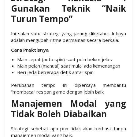
Gunakan Teknik “Naik
Turun Tempo”
Ini salah satu strategi yang jarang diketahui. Intinya
adalah mengubah ritme permainan secara berkala.
Cara Praktisnya
Main cepat (auto spin) saat pola belum jelas
Main pelan (manual) saat mulai ada kemenangan
Beri jeda beberapa detik antar spin
Perubahan tempo ini dipercaya membantu
“membaca” respon game dengan lebih baik.
Manajemen Modal yang
Tidak Boleh Diabaikan
Strategi sehebat apa pun tidak akan berhasil tanpa
manajemen modal yang baik.