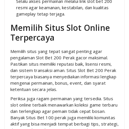
Selalu akses permainan melalui link slot bet 200
resmi agar keamanan, kestabilan, dan kualitas
gameplay tetap terjaga.
Memilih Situs Slot Online
Terpercaya
Memilih situs yang tepat sangat penting agar
pengalaman Slot Bet 200 Perak gacor maksimal.
Pastikan situs memiliki reputasi baik, lisensi resmi,
dan sistem transaksi aman. Situs Slot Bet 200 Perak
terpercaya biasanya menyediakan informasi lengkap
mengenai permainan, bonus, event, dan syarat
ketentuan secara jelas.
Periksa juga ragam permainan yang tersedia. Situs
slot online terbaik menawarkan koleksi game terbaru
dan terlengkap agar pemain tidak cepat bosan.
Banyak Situs Bet 100 perak juga memiliki komunitas
aktif yang bisa menjadi tempat berbagi tips, strategi,