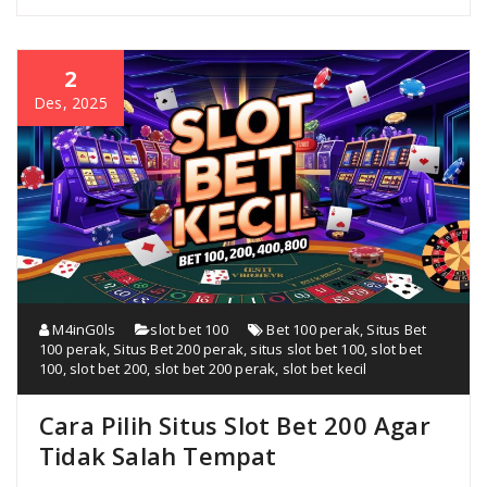
2
Des, 2025
M4inG0ls
slot bet 100
Bet 100 perak
,
Situs Bet
100 perak
,
Situs Bet 200 perak
,
situs slot bet 100
,
slot bet
100
,
slot bet 200
,
slot bet 200 perak
,
slot bet kecil
Cara Pilih Situs Slot Bet 200 Agar
Tidak Salah Tempat