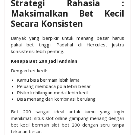
Strategi Rahasia :
Maksimalkan Bet Kecil
Secara Konsisten
Banyak yang berpikir untuk menang besar harus
pakai bet tinggi. Padahal di Hercules, justru
konsistensi lebih penting.
Kenapa Bet 200 Jadi Andalan
Dengan bet kecil:
Kamu bisa bermain lebih lama
Peluang membaca pola lebih besar
Risiko kehilangan modal lebih kecil
Bisa menang dari kombinasi berulang
Bet 200 sangat ideal untuk kamu yang ingin
menikmati situs slot online gampang menang dengan
bet kecil bermain slot bet 200 dengan seru tanpa
tekanan besar.