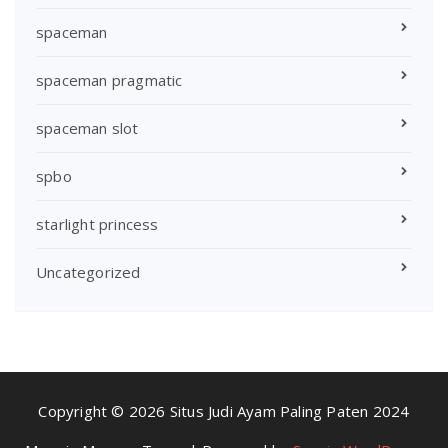
spaceman
spaceman pragmatic
spaceman slot
spbo
starlight princess
Uncategorized
Copyright © 2026 Situs Judi Ayam Paling Paten 2024