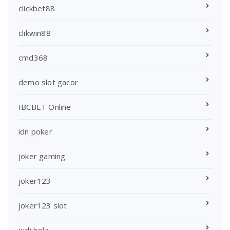
clickbet88
clikwin88
cmd368
demo slot gacor
IBCBET Online
idn poker
joker gaming
joker123
joker123 slot