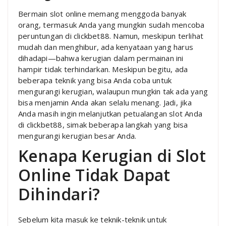
Bermain slot online memang menggoda banyak
orang, termasuk Anda yang mungkin sudah mencoba
peruntungan di clickbet88. Namun, meskipun terlihat
mudah dan menghibur, ada kenyataan yang harus
dihadapi—bahwa kerugian dalam permainan ini
hampir tidak terhindarkan. Meskipun begitu, ada
beberapa teknik yang bisa Anda coba untuk
mengurangi kerugian, walaupun mungkin tak ada yang
bisa menjamin Anda akan selalu menang. Jadi, jika
Anda masih ingin melanjutkan petualangan slot Anda
di clickbet88, simak beberapa langkah yang bisa
mengurangi kerugian besar Anda.
Kenapa Kerugian di Slot
Online Tidak Dapat
Dihindari?
Sebelum kita masuk ke teknik-teknik untuk