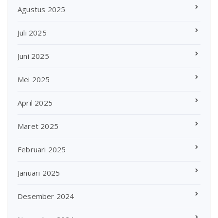
Agustus 2025
Juli 2025
Juni 2025
Mei 2025
April 2025
Maret 2025
Februari 2025
Januari 2025
Desember 2024