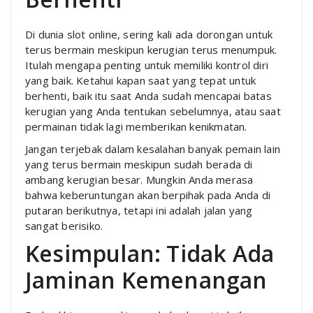
Di dunia slot online, sering kali ada dorongan untuk
terus bermain meskipun kerugian terus menumpuk.
Itulah mengapa penting untuk memiliki kontrol diri
yang baik. Ketahui kapan saat yang tepat untuk
berhenti, baik itu saat Anda sudah mencapai batas
kerugian yang Anda tentukan sebelumnya, atau saat
permainan tidak lagi memberikan kenikmatan.
Jangan terjebak dalam kesalahan banyak pemain lain
yang terus bermain meskipun sudah berada di
ambang kerugian besar. Mungkin Anda merasa
bahwa keberuntungan akan berpihak pada Anda di
putaran berikutnya, tetapi ini adalah jalan yang
sangat berisiko.
Kesimpulan: Tidak Ada
Jaminan Kemenangan