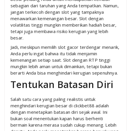
sebagian dari taruhan yang Anda tempatkan. Namun,
jangan terkecoh dengan slot yang tampaknya
menawarkan kemenangan besar. Slot dengan
volatilitas tinggi mungkin memberikan hadiah besar,
tetapi juga membawa risiko kerugian yang lebih
besar.
Jadi, meskipun memilih slot gacor terdengar menarik,
Anda perlu ingat bahwa itu tidak menjamin
kemenangan setiap saat. Slot dengan RTP tinggi
mungkin lebih aman untuk dimainkan, tetapi bukan
berarti Anda bisa menghindari kerugian sepenuhnya.
Tentukan Batasan Diri
Salah satu cara yang paling realistis untuk
menghindari kerugian besar di clickbet88 adalah
dengan menetapkan batasan diri sejak awal. Ini
bukan soal menentukan kapan harus berhenti
bermain karena merasa sudah cukup menang. Lebih