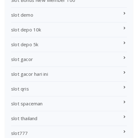
Slot Bonus New Member 100
slot demo
slot depo 10k
slot depo 5k
slot gacor
slot gacor hari ini
slot qris
slot spaceman
slot thailand
slot777