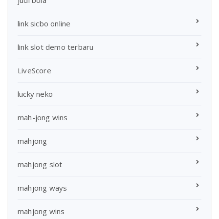
judi bola
link sicbo online
link slot demo terbaru
LiveScore
lucky neko
mah-jong wins
mahjong
mahjong slot
mahjong ways
mahjong wins