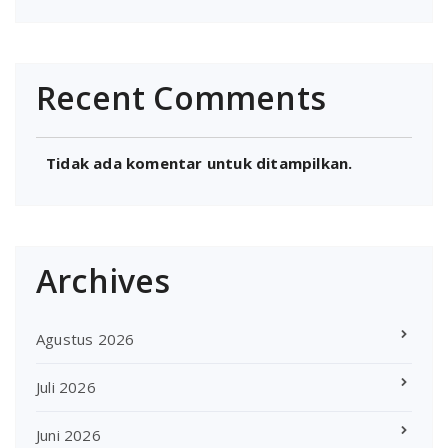
Recent Comments
Tidak ada komentar untuk ditampilkan.
Archives
Agustus 2026
Juli 2026
Juni 2026