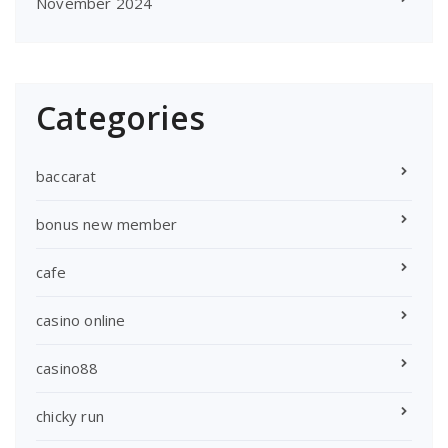
November 2024
Categories
baccarat
bonus new member
cafe
casino online
casino88
chicky run