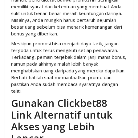
memiliki syarat dan ketentuan yang membuat Anda
sulit untuk benar-benar meraih keuntungan darinya.
Misalnya, Anda mungkin harus bertaruh sejumlah
besar uang sebelum bisa menarik kemenangan dari
bonus yang diberikan.
Meskipun promosi bisa menjadi daya tarik, jangan
tergoda untuk terus mengikuti setiap penawaran.
Terkadang, pemain terjebak dalam janji manis bonus,
namun pada akhirnya malah lebih banyak
menghabiskan uang daripada yang mereka dapatkan.
Berhati-hatilah saat memanfaatkan promo dan
pastikan Anda sudah membaca syaratnya dengan
teliti.
Gunakan Clickbet88
Link Alternatif untuk
Akses yang Lebih