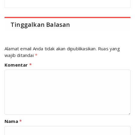
Tinggalkan Balasan
Alamat email Anda tidak akan dipublikasikan.
Ruas yang
wajib ditandai
*
Komentar
*
Nama
*